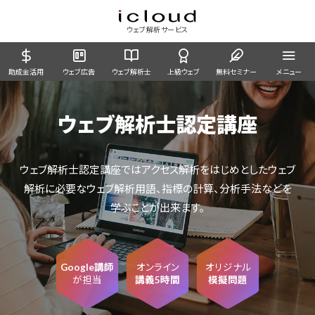
ウェブ解析サービス
助成金活用
ウェブ広告
ウェブ解析士
上級ウェブ
無料セミナー
メニュー
ウェブ解析士認定講座
ウェブ解析士認定講座ではアクセス解析をはじめとしたウェブ
解析に必要なウェブ解析用語、指標の計算、分析手法などを
学ぶことが出来ます。
Google講師
オンライン
オリジナル
が担当
講義5時間
模擬問題